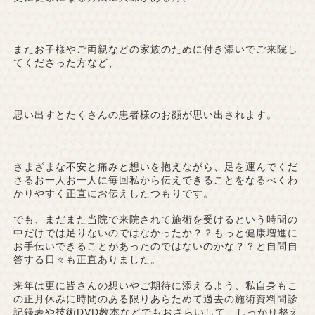
またお子様やご両親などの家族のために付き添いでご来院し
てくださった方など、
思い出すとたくさんの患者様のお顔が思い出されます。
さまざまな不安と痛みと想いを抱えながら、足を運んでくだ
さるお一人お一人に毎回私から伝えできることをなるべくわ
かりやすく正直にお伝えしたつもりです。
でも、まだまた当院で来院されて施術を受けるという時間の
中だけでは足りないのではなかったか？？もっと健康増進に
お手伝いできることがあったのではないのかな？？と自問自
答する日々も正直ありました。
来年は更に皆さんの想いやご期待に添えるよう、私自身もこ
の正月休みに時間のある限りあらためて過去の施術資料問診
記録表や技術DVD教本などでもおさらいして、しっかり整え