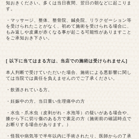
知おきください。多くは当日夜間、翌日の朝などに起こりま
す。
・マッサージ、整体、整骨院、鍼灸院、リラクゼーション等
を受けられたことがなく、初めて施術を受けられる場合に、
もみ返しや皮膚が赤くなる事が起こる可能性がありますこと
をご承知おき下さい。
[ 以下に当てはまる方は、当店での施術は受けられません]
本人判断で受けていただいた場合、施術による悪影響に関し
ては当院では責任を負えませんのでご了承ください。
・飲酒されている方。
・妊娠中の方。当日重い生理痛中の方
・水虫・爪水虫（皮剥がれ・水泡等）の疑いがある場合や、
膝から下に切り傷のある方で素足の方（施術前の確認時点で
お断りする場合があります。）
・怪我や病気等で半年以内に手術されたり、医師からの了承