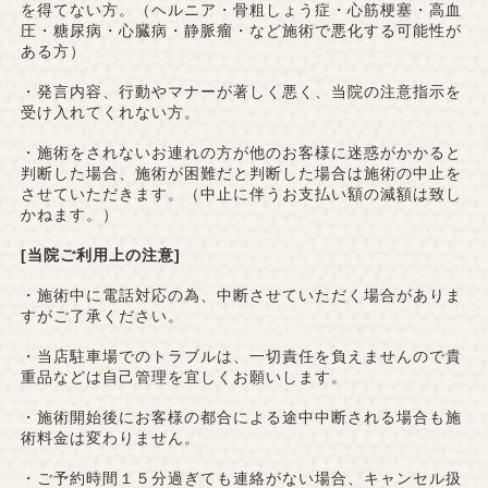
を得てない方。（ヘルニア・骨粗しょう症・心筋梗塞・高血
圧・糖尿病・心臓病・静脈瘤・など施術で悪化する可能性が
ある方）
・発言内容、行動やマナーが著しく悪く、当院の注意指示を
受け入れてくれない方。
・施術をされないお連れの方が他のお客様に迷惑がかかると
判断した場合、施術が困難だと判断した場合は施術の中止を
させていただきます。（中止に伴うお支払い額の減額は致し
かねます。）
[当院ご利用上の注意]
・施術中に電話対応の為、中断させていただく場合がありま
すがご了承ください。
・当店駐車場でのトラブルは、一切責任を負えませんので貴
重品などは自己管理を宜しくお願いします。
・施術開始後にお客様の都合による途中中断される場合も施
術料金は変わりません。
・ご予約時間１５分過ぎても連絡がない場合、キャンセル扱