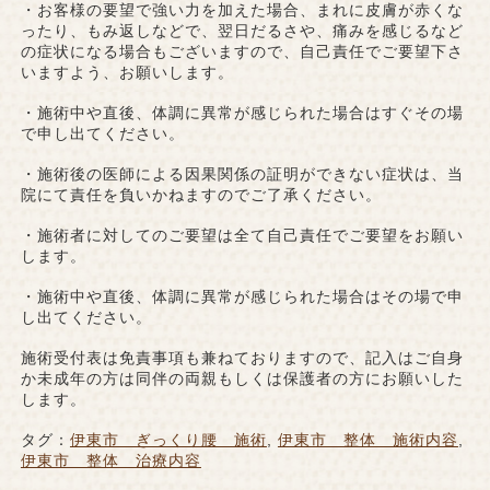
・お客様の要望で強い力を加えた場合、まれに皮膚が赤くな
ったり、もみ返しなどで、翌日だるさや、痛みを感じるなど
の症状になる場合もございますので、自己責任でご要望下さ
いますよう、お願いします。
・施術中や直後、体調に異常が感じられた場合はすぐその場
で申し出てください。
・施術後の医師による因果関係の証明ができない症状は、当
院にて責任を負いかねますのでご了承ください。
・施術者に対してのご要望は全て自己責任でご要望をお願い
します。
・施術中や直後、体調に異常が感じられた場合はその場で申
し出てください。
施術受付表は免責事項も兼ねておりますので、記入はご自身
か未成年の方は同伴の両親もしくは保護者の方にお願いした
します。
タグ：
伊東市 ぎっくり腰 施術
,
伊東市 整体 施術内容
,
伊東市 整体 治療内容