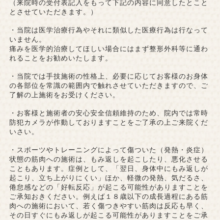
（来院時の受付表記入をもって下記の内容に同意したとこと
とさせていただきます。）
・当院は医学治療行為やそれに類似した医療行為は行なって
いません。
痛みを医学的治療してほしい場合にはまず整形外科等に通わ
れることをお勧めいたします。
・当院では手技施術の性格上、必要に応じてお客様のお身体
の各部位を常識の範囲内で触れさせていただきますので、ご
了解の上施術をお受けください。
・お客様と施術者の安心安全信頼維持のため、院内では常時
防犯カメラが作動しておりますことをご了承の上ご来院くだ
いさい。
・スポーツやトレーニングによって傷ついた（発熱・炎症）
状態の筋肉への施術は、もみ返しを起こしたり、悪化させる
こともあります。症例として、「翌日、身体中にもみ返しが
起こり、立ち上がりにくい」ほか、軽微の発熱、気だるさ、
倦怠感などの「好転反応」が起こる可能性がありますことを
ご承知おきください。例えば１８歳以下の成長過程にある筋
肉への施術において、若く傷つきやすい筋肉は反応も早く、
その日すぐにもみ返しが起こる可能性がありますことをご承