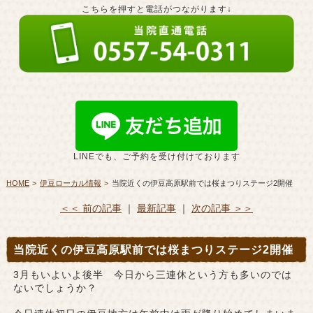
こちらを押すと電話がつながります↓
LINEでも、ご予約を受け付けております
HOME
伊豆ローカル情報
当院近くの伊豆高原駅前では桜まつりステージ2開催
＜＜ 前の記事
｜
最新記事
｜
次の記事 ＞＞
当院近くの伊豆高原駅前では桜まつりステージ2開催
3月もいよいよ後半 今日から三連休という方も多いのでは
ないでしょうか？