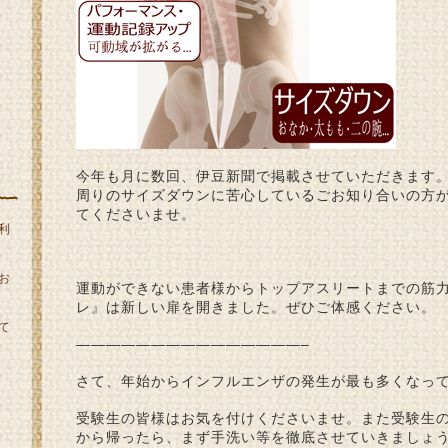
今年も月に数回、伊豆新聞で掲載させていただきます
周りのサイズダウンに苦心しているごお知り合いの方
てくださいませ。
利
お
運動ができない患者様からトップアスリートまでの筋
レ』は新しい扉を開きました。ぜひご体感ください。
て
———————————————–
さて、年始からインフルエンザの発生が最も多くなっ
受験生の皆様はお気を付けくださいませ。また受験生
から帰ったら、まず手洗い等を徹底させていきましょ