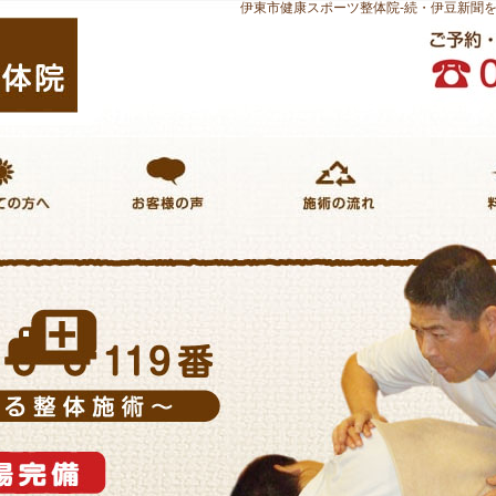
伊東市健康スポーツ整体院-続・伊豆新聞
の方へ
お客様の声
施術のながれ
施術料金