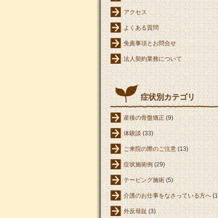
アクセス
よくある質問
免責事項とお問合せ
法人契約業務について
症状別カテゴリ
産後の骨盤矯正
(9)
体験談
(33)
ご来院の際のご注意
(13)
症状施術例
(29)
テーピング施術
(5)
介護のお仕事をなさっている方へ
(1
外反母趾
(3)