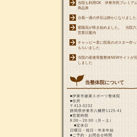
当院も利用OK 伊東市民プレミア
商品券
台風一過の伊豆は静かになりました
紫陽花が咲き始めました。 当院六
営業日案内
チャッピー君に院長のポスター作っ
もらいました
当院の産後骨盤整体NEWサイトが
しました
当整体院について
■伊東市健康スポーツ整体院
■住所
〒413-0232
静岡県伊東市八幡野1125-41
■営業時間
8:00～20:00（月～土）
■定休日
日曜日・祝日・年末年始
■ご予約・お問合せ時間