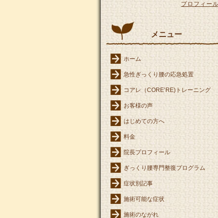
プロフィー
メニュー
ホーム
急性ぎっくり腰の応急処置
コアレ（CORE’RE)トレーニング
お客様の声
はじめての方へ
料金
院長プロフィール
ぎっくり腰専門整復プログラム
症状別記事
施術可能な症状
施術のながれ