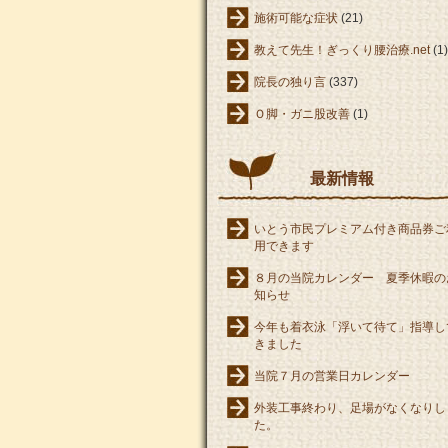
施術可能な症状
(21)
教えて先生！ぎっくり腰治療.net
(1)
院長の独り言
(337)
Ｏ脚・ガニ股改善
(1)
最新情報
いとう市民プレミアム付き商品券ご
用できます
８月の当院カレンダー 夏季休暇の
知らせ
今年も着衣泳「浮いて待て」指導し
きました
当院７月の営業日カレンダー
外装工事終わり、足場がなくなりし
た。