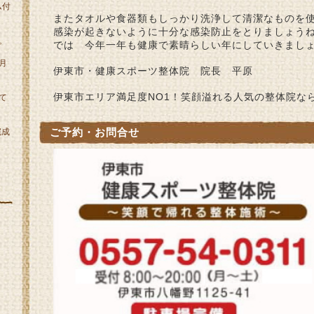
ム付
またタオルや食器類もしっかり洗浄して清潔なものを
感染が起きないように十分な感染防止をとりましょう
。
では 今年一年も健康で素晴らしい年にしていきまし
月
伊東市・健康スポーツ整体院 院長 平原
伊東市エリア満足度NO1！笑顔溢れる人気の整体院な
て
ご予約・お問合せ
完成