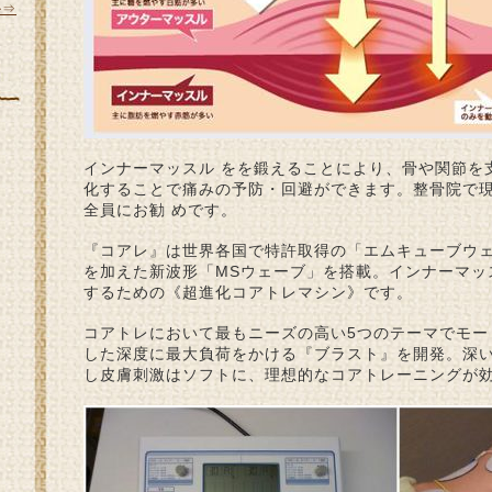
ル⇒
インナーマッスル をを鍛えることにより、骨や関節を
化することで痛みの予防・回避ができます。整骨院で
全員にお勧 めです。
『コアレ』は世界各国で特許取得の「エムキューブウ
を加えた新波形「MSウェーブ」を搭載。インナーマッ
するための《超進化コアトレマシン》です。
コアトレにおいて最もニーズの高い5つのテーマでモー
した深度に最大負荷をかける『ブラスト』を開発。深
し皮膚刺激はソフトに、理想的なコアトレーニングが