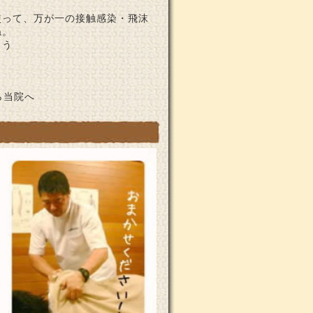
使って、万が一の接触感染・飛沫
ね。
ょう
ら当院へ