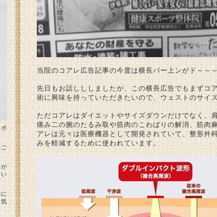
当院のコアレ広告記事の今度は横長バー上ンがド～～
先日もお話しししましたが、この横長広告でもまずコ
術に興味を持っていただきたいので、ウェストのサイ
ただコアレはダイエットやサイズダウンだけでなく、
痛み二の腕のたるみ取や筋肉のこわばりの解消、筋肉
スポ
アレは元々は医療機器として開発されていて、整形外
みを軽減するために使われています。
かご
みが
りい
ーに
お気