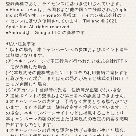
登録商標であり、ライセンスに基づき使用されています。
●iPhone、iPadは、米国および他の国々で登録されたApple
Inc.の商標です。iPhoneの 商標は、アイホン株式会社のラ
イセンスに基づき使用されています。TM and © 2021
Apple Inc. All rights reserved.
●Androidは、Google LLC の商標です。
d払い注意事項
1.以下の場合、本キャンペーンへの参加およびポイント進呈
は無効となります。
(ア)本キャンペーンで不正行為が行われたと株式会社NTTド
コモが判断した場合。
(イ)本規約その他株式会社NTTドコモの利用規約に違反する
行為があった場合、またはその恐れがあると株式会社NTTド
コモが判断した場合。
(ウ)dアカウント登録時の氏名・住所等が正確でない場合
2.進呈ポイントの交換および第三者への譲渡はできません。
3.本キャンペーンの内容は、予告なく変更となる場合がござ
います。また本規約は、随時改定する場合がございます。こ
の場合、本キャンペーンサイトなどに掲載することにより、
本キャンペーン内容の変更または本規約の改定の内容を随時
告知するものとします。
4.本キャンペーンの適切な運営を妨げる事象が生じた場合、