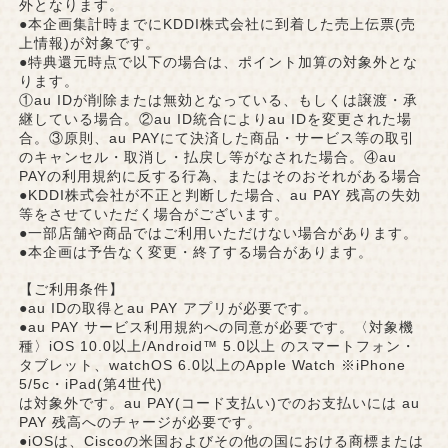
外となります。
●本企画集計時までにKDDI株式会社に到着した売上伝票(売
上情報)が対象です。
●特典還元時点で以下の場合は、ポイント加算の対象外とな
ります。
①au IDが削除または無効となっている、もしくは譲渡・承
継している場合。②au ID統合によりau IDを変更された場
合。③原則、au PAYにて決済した商品・サービス等の取引
のキャンセル・取消し・払戻し等がなされた場合。④au
PAYの利用規約に反する行為、またはそのおそれがある場合
●KDDI株式会社が不正と判断した場合、au PAY 残高の失効
等をさせていただく場合がございます。
●一部店舗や商品ではご利用いただけない場合があります。
●本企画は予告なく変更・終了する場合があります。
【ご利用条件】
●au IDの取得とau PAY アプリが必要です。
●au PAY サービス利用規約への同意が必要です。〈対象機
種〉iOS 10.0以上/Android™ 5.0以上 のスマートフォン・
タブレット、watchOS 6.0以上のApple Watch ※iPhone
5/5c・iPad(第4世代)
は対象外です。au PAY(コード支払い)でのお支払いには au
PAY 残高へのチャージが必要です。
●iOSは、Ciscoの米国およびその他の国における商標または