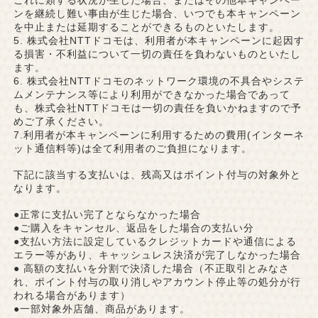
これに類する状況が生じた場合、またはその他本キャンペー
ンを継続し難い事由が生じた場合、いつでも本キャンペーン
を中止または延期することができるものといたします。
5. 株式会社NTTドコモは、利用者が本キャンペーンに起因す
る損害・不利益について一切の責任を負わないものといたし
ます。
6. 株式会社NTTドコモのネットワーク環境の不具合やシステ
ムメンテナンス等により利用ができなかった場合であって
も、株式会社NTTドコモは一切の責任を負いかねますので予
めご了承ください。
7.利用者が本キャンペーンに利用するための費用(インターネ
ット通信料等)は全て利用者のご負担になります。
下記に該当する支払いは、
残高又はポイント付与の対象外
と
なります。
●正常に支払い完了とならなかった場合
●ご購入をキャンセル、返品をした場合の支払い分
●支払い方法に設定しているクレジットカードや通信による
エラー等があり、キャッシュレス決済が完了しなかった場合
● 高額の支払いを分割で決済した場合（不正取引とみなさ
れ、ポイント付与の取り消しやアカウント停止等の処分が行
われる場合があります）
●一部対象外店舗、商品があります。