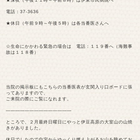
★深夜（午後１１時～午前８時）は伊東市民病院へ
電話：37-3636
★休日（午前９時～午後５時）は各当番医さんへ
☆生命にかかわる緊急の場合は 電話：１１９番へ（海難事
故は１１８番）
当院の掲示板にもこちらの当番医表が玄関入り口ボードに張
ってありますので、
ご来院の際にご覧になれます。
——————————————
ところで、２月最終日曜日にやっと伊豆高原の大室山の山焼
きがありました。
休日でしたので自宅からゆっくり燃え上がるお山を眺めてお