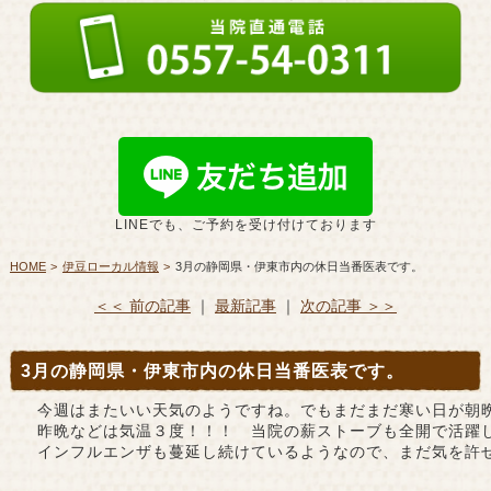
LINEでも、ご予約を受け付けております
HOME
伊豆ローカル情報
3月の静岡県・伊東市内の休日当番医表です。
＜＜ 前の記事
｜
最新記事
｜
次の記事 ＞＞
3月の静岡県・伊東市内の休日当番医表です。
今週はまたいい天気のようですね。でもまだまだ寒い日が朝晩
昨晩などは気温３度！！！　当院の薪ストーブも全開で活躍し
インフルエンザも蔓延し続けているようなので、まだ気を許せ