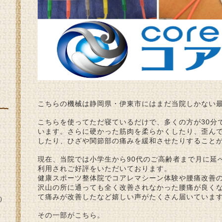
こちらの機械は静岡県・伊東市にはまだ当院しかない
こちらを使ってただ寝ているだけで、多くの方が30分
います。さらに硬かった筋肉を柔らかくしたり、歪ん
したり、ひざや関節部の痛みを緩和させたりすること
現在、当院では小学生から90代のご高齢者まで月に延
利用されご好評をいただいております。
健康スポーツ整体院でコアレマシーン体験や腰痛改善
沢山の所に通っても全く改善されなかった腰痛が良く
て痛みが改善したなど嬉しい声がたくさん届いていま
)
その一部がこちら。