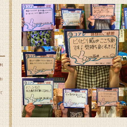
利
お
て