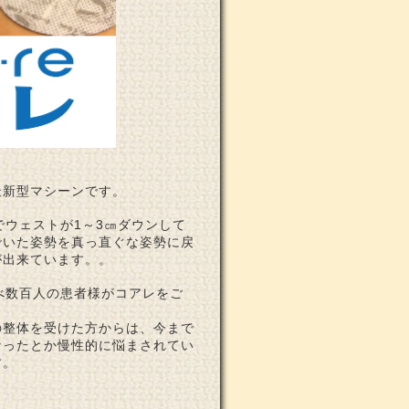
最新型マシーンです。
でウェストが1～3㎝ダウンして
でいた姿勢を真っ直ぐな姿勢に戻
が出来ています。。
べ数百人の患者様がコアレをご
の整体を受けた方からは、今まで
なったとか慢性的に悩まされてい
す。