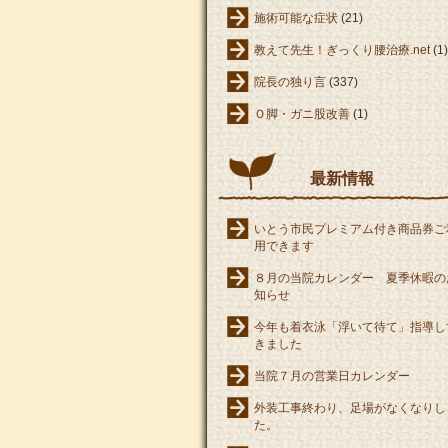
施術可能な症状
(21)
教えて先生！ぎっくり腰治療.net
(1)
院長の独り言
(337)
Ｏ脚・ガニ股改善
(1)
最新情報
いとう市民プレミアム付き商品券ご
用できます
８月の当院カレンダー 夏季休暇の
知らせ
今年も着衣泳「浮いて待て」指導し
きました
当院７月の営業日カレンダー
外装工事終わり、足場がなくなりし
た。