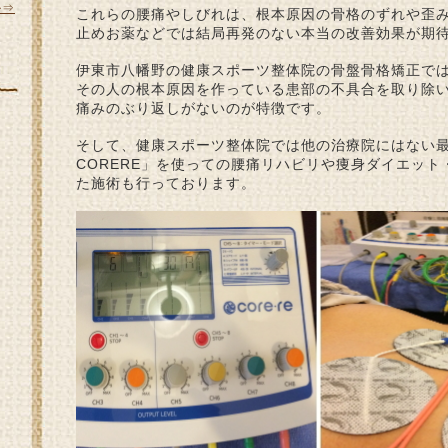
ル⇒
これらの腰痛やしびれは、根本原因の骨格のずれや歪
止めお薬などでは結局再発のない本当の改善効果が期
伊東市八幡野の健康スポーツ整体院の骨盤骨格矯正で
その人の根本原因を作っている患部の不具合を取り除
痛みのぶり返しがないのが特徴です。
そして、健康スポーツ整体院では他の治療院にはない最
CORERE」を使っての腰痛リハビリや痩身ダイエッ
た施術も行っております。