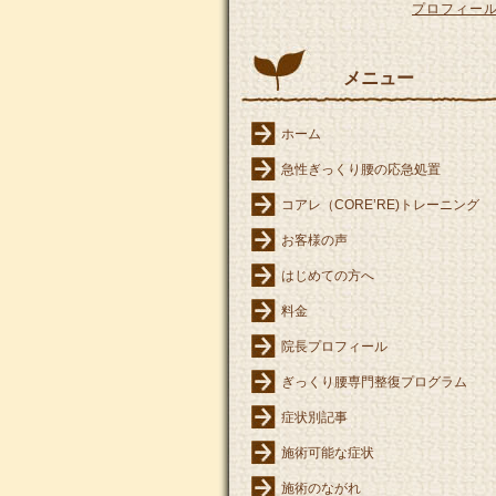
プロフィー
メニュー
ホーム
急性ぎっくり腰の応急処置
コアレ（CORE’RE)トレーニング
お客様の声
はじめての方へ
料金
院長プロフィール
ぎっくり腰専門整復プログラム
症状別記事
施術可能な症状
施術のながれ