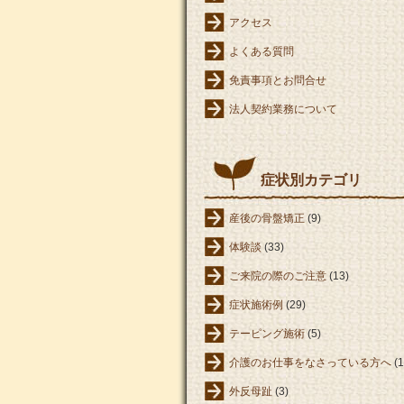
アクセス
よくある質問
免責事項とお問合せ
法人契約業務について
症状別カテゴリ
産後の骨盤矯正
(9)
体験談
(33)
ご来院の際のご注意
(13)
症状施術例
(29)
テーピング施術
(5)
介護のお仕事をなさっている方へ
(1
外反母趾
(3)