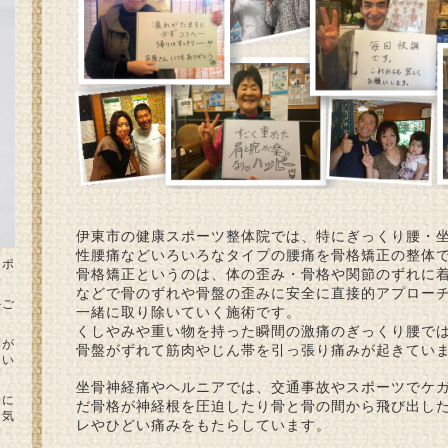
伊東市の健康スポーツ整体院では、特にぎっくり腰・
性腰痛などいろいろなタイプの腰痛を骨格矯正の整体
スポ
骨格矯正というのは、体の歪み・骨格や関節のずれに
などで骨のずれや骨盤の歪みに安全に直接的アプロー
かご
一緒に取り除いていく施術です。
くしやみや重い物を持った瞬間の激痛のぎっくり腰で
みが
骨盤がずれて筋肉やじん帯を引っ張り痛みが起きてい
りい
坐骨神経痛やヘルニアでは、交通事故やスポーツでケ
ーに
だ骨格が神経根を圧迫したり骨と骨の間から飛び出し
お気
レやひどい痛みをもたらしています。