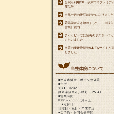
当院も利用OK 伊東市民プレミア
商品券
台風一過の伊豆は静かになりました
紫陽花が咲き始めました。 当院六
営業日案内
チャッピー君に院長のポスター作っ
もらいました
当院の産後骨盤整体NEWサイトが
しました
当整体院について
■伊東市健康スポーツ整体院
■住所
〒413-0232
静岡県伊東市八幡野1125-41
■営業時間
8:00～20:00（月～土）
■定休日
日曜日・祝日・年末年始
■ご予約・お問合せ時間