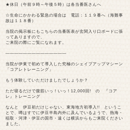
★休日（午前９時～午後５時）は各当番医さんへ
☆生命にかかわる緊急の場合は 電話：１１９番へ（海難事
故は１１８番）
当院の掲示板にもこちらの当番医表が玄関入り口ボードに張
ってありますので、
ご来院の際にご覧になれます。
——————————————
当院が伊東で初めて導入した究極のシェイプアップマシーン
「コアレトレーニング」
もう体験していただけましたでしょうか？
ただ寝るだけで腹筋いっ！いっ！12,000回! の 『コア
レ』トレーニング
なんと 伊豆初だけじゃない、東海地方初導入!! というこ
とで、噂はすでに伊豆半島内外に及んでいるようで、熱海・
稲取・河津・伊豆の国市・遠くは横浜からもご来院ください
ました。