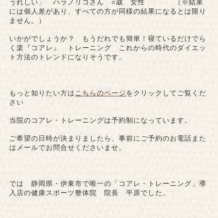
うれしい」 ハラノリコさん ○歳 女性 （※結果
には個人差があり、すべての方が同様の結果になるとは限り
ません。）
いかがでしょうか？ もうだれでも簡単！寝ているだけでら
く楽『コアレ』 トレーニング これからの時代のダイエッ
ト方法のトレンドになりそうです。
もっと知りたい方は
こちらのページ
をクリックしてご覧くだ
さい
当院のコアレ・トレーニングは予約制になっています。
ご希望の日時が決まりましたら、事前にご予約のお電話また
はメールでお問合せくださいませ。
では 静岡県・伊東市で唯一の「コアレ・トレーニング」導
入店の健康スポーツ整体院 院長 平原でした。